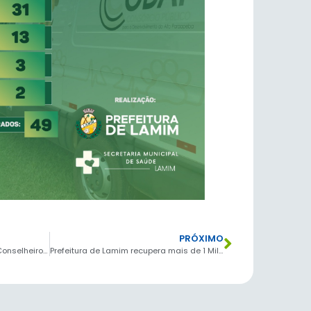
PRÓXIMO
1ª Capacitação Regional para Conselheiros Tutelares e Profissionais que atuam na rede
Prefeitura de Lamim recupera mais de 1 Milhão de reais aos cofres públicos.