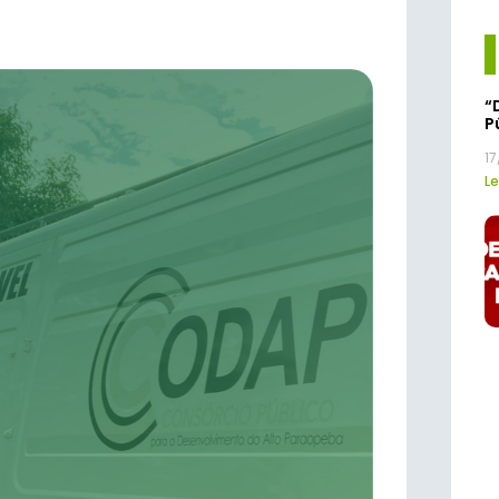
“
P
1
Le