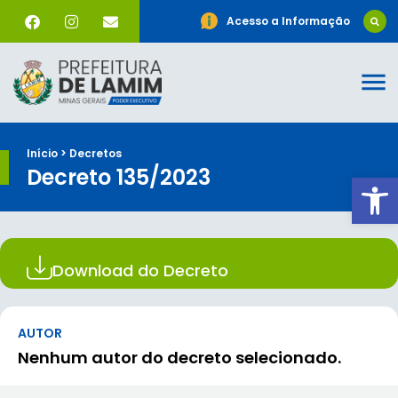
Acesso a Informação
Início > Decretos
Decreto 135/2023
Ab
Download do Decreto
AUTOR
Nenhum autor do decreto selecionado.