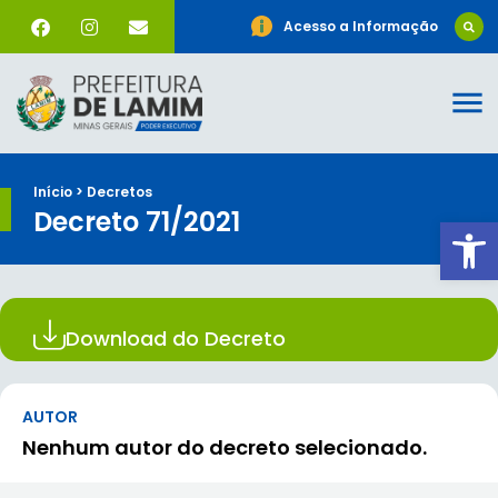
Acesso a Informação
Início > Decretos
Decreto 71/2021
Ab
Download do Decreto
AUTOR
Nenhum autor do decreto selecionado.