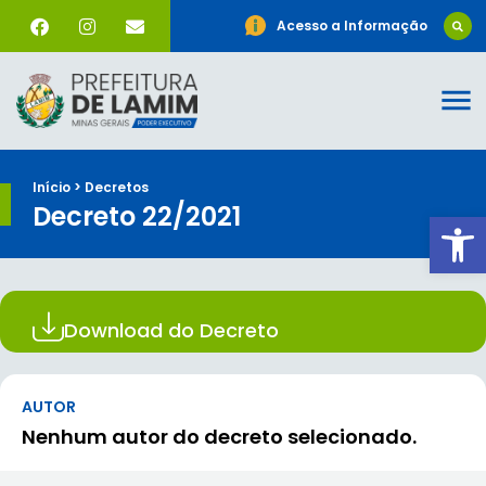
Acesso a Informação
Início > Decretos
Decreto 22/2021
Ab
Download do Decreto
AUTOR
Nenhum autor do decreto selecionado.