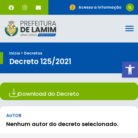
Acesso a Informação
Início > Decretos
Decreto 125/2021
Ab
Download do Decreto
AUTOR
Nenhum autor do decreto selecionado.