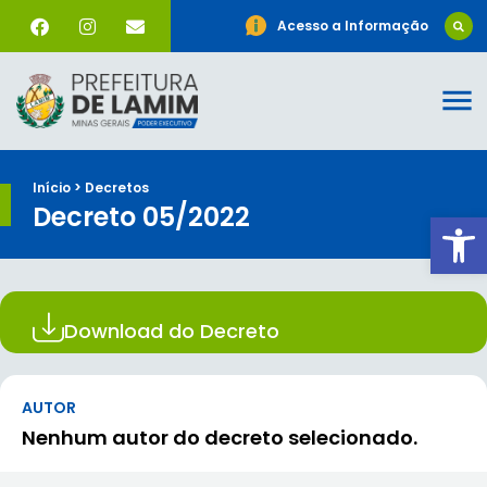
Acesso a Informação
Início > Decretos
Decreto 05/2022
Ab
Download do Decreto
AUTOR
Nenhum autor do decreto selecionado.