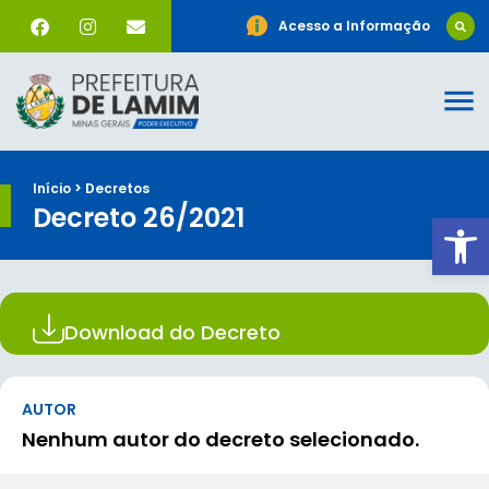
Acesso a Informação
Início > Decretos
Decreto 26/2021
Ab
Download do Decreto
AUTOR
Nenhum autor do decreto selecionado.