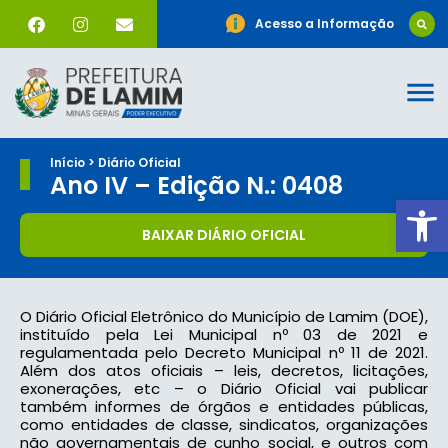
Acesso a Informação
Início > Diário Oficial
Ano IV – Edição N.: 0408
Ab
BAIXAR DIÁRIO OFICIAL
O Diário Oficial Eletrônico do Município de Lamim (DOE),
instituído pela Lei Municipal nº 03 de 2021 e
regulamentada pelo Decreto Municipal nº 11 de 2021.
Além dos atos oficiais – leis, decretos, licitações,
exonerações, etc – o Diário Oficial vai publicar
também informes de órgãos e entidades públicas,
como entidades de classe, sindicatos, organizações
não governamentais de cunho social, e outros com