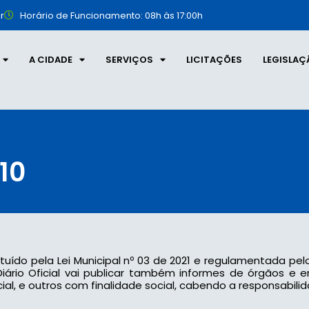
r
Horário de Funcionamento: 08h às 17:00h
A CIDADE
SERVIÇOS
LICITAÇÕES
LEGISLAÇ
10
tituído pela Lei Municipal nº 03 de 2021 e regulamentada pel
 o Diário Oficial vai publicar também informes de órgãos e
l, e outros com finalidade social, cabendo a responsabilid