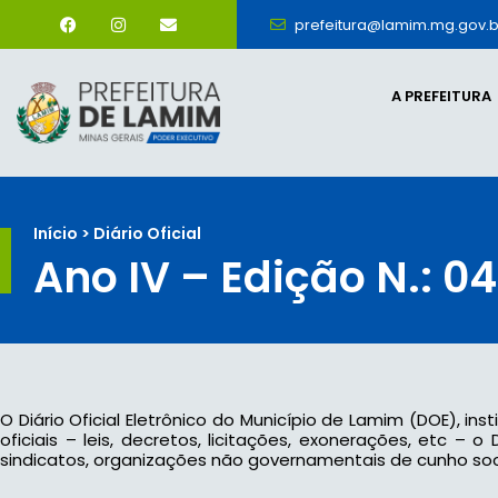
prefeitura@lamim.mg.gov.b
A PREFEITURA
Início > Diário Oficial
Ano IV – Edição N.: 04
O Diário Oficial Eletrônico do Município de Lamim (DOE), ins
oficiais – leis, decretos, licitações, exonerações, etc –
sindicatos, organizações não governamentais de cunho socia