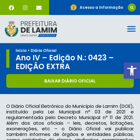
Acesso a Informação
Início > Diário Oficial
Ano IV – Edição N.: 0423 –
Ab
EDIÇÃO EXTRA
BAIXAR DIÁRIO OFICIAL
O Diário Oficial Eletrônico do Município de Lamim (DOE),
instituído pela Lei Municipal nº 03 de 2021 e
regulamentada pelo Decreto Municipal nº 11 de 2021.
Além dos atos oficiais – leis, decretos, licitações,
exonerações, etc – o Diário Oficial vai publicar
também informes de órgãos e entidades públicas,
como entidades de classe, sindicatos, organizações