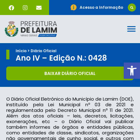
Acesso a Informação
Início > Diário Oficial
Ano IV – Edição N.: 0428
Ab
BAIXAR DIÁRIO OFICIAL
O Diário Oficial Eletrônico do Município de Lamim (DOE),
instituído pela Lei Municipal nº 03 de 2021 e
regulamentada pelo Decreto Municipal nº 11 de 2021.
Além dos atos oficiais – leis, decretos, licitações,
exonerações, etc – o Diário Oficial vai publicar
também informes de órgãos e entidades públicas,
como entidades de classe, sindicatos, organizações
não governamentais de cunho social, e outros com