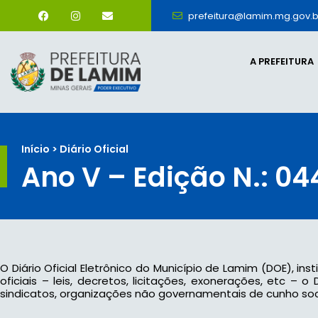
prefeitura@lamim.mg.gov.b
A PREFEITURA
Início > Diário Oficial
Ano V – Edição N.: 04
O Diário Oficial Eletrônico do Município de Lamim (DOE), ins
oficiais – leis, decretos, licitações, exonerações, etc –
sindicatos, organizações não governamentais de cunho socia