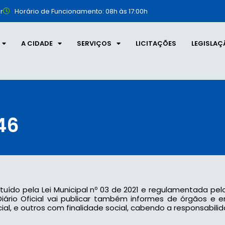
r
Horário de Funcionamento: 08h às 17:00h
A CIDADE
SERVIÇOS
LICITAÇÕES
LEGISLAÇ
46
tituído pela Lei Municipal nº 03 de 2021 e regulamentada pel
 o Diário Oficial vai publicar também informes de órgãos e
l, e outros com finalidade social, cabendo a responsabilid