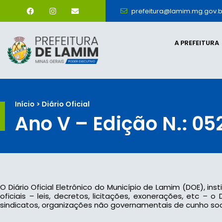
prefeitura@lamim.mg.gov.b
A PREFEITURA
Início > Diário Oficial
Ano V – Edição N.: 05
O Diário Oficial Eletrônico do Município de Lamim (DOE), ins
oficiais – leis, decretos, licitações, exonerações, etc –
sindicatos, organizações não governamentais de cunho socia