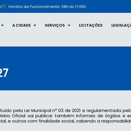
r
Horário de Funcionamento: 08h às 17:00h
A CIDADE
SERVIÇOS
LICITAÇÕES
LEGISLAÇ
27
tituído pela Lei Municipal nº 03 de 2021 e regulamentada pel
 o Diário Oficial vai publicar também informes de órgãos e
l, e outros com finalidade social, cabendo a responsabilid