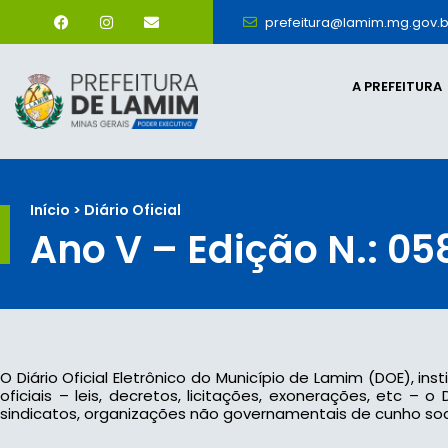
prefeitura@lamim.mg.gov.b
A PREFEITURA
Início > Diário Oficial
Ano V – Edição N.: 05
O Diário Oficial Eletrônico do Município de Lamim (DOE), ins
oficiais – leis, decretos, licitações, exonerações, etc –
sindicatos, organizações não governamentais de cunho socia