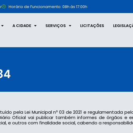
r
Horário de Funcionamento: 08h às 17:00h
A CIDADE
SERVIÇOS
LICITAÇÕES
LEGISLAÇ
84
tituído pela Lei Municipal nº 03 de 2021 e regulamentada pel
 o Diário Oficial vai publicar também informes de órgãos e
l, e outros com finalidade social, cabendo a responsabilid