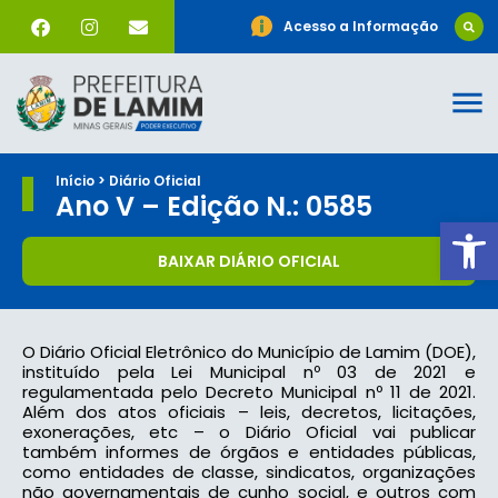
Acesso a Informação
Início > Diário Oficial
Ano V – Edição N.: 0585
Ab
BAIXAR DIÁRIO OFICIAL
O Diário Oficial Eletrônico do Município de Lamim (DOE),
instituído pela Lei Municipal nº 03 de 2021 e
regulamentada pelo Decreto Municipal nº 11 de 2021.
Além dos atos oficiais – leis, decretos, licitações,
exonerações, etc – o Diário Oficial vai publicar
também informes de órgãos e entidades públicas,
como entidades de classe, sindicatos, organizações
não governamentais de cunho social, e outros com