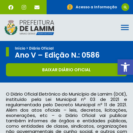
Acesso a Informação
Início > Diário Oficial
Ano V – Edição N.: 0586
Ab
BAIXAR DIÁRIO OFICIAL
O Diário Oficial Eletrônico do Município de Lamim (DOE),
instituído pela Lei Municipal nº 03 de 2021 e
regulamentada pelo Decreto Municipal nº 11 de 2021.
Além dos atos oficiais – leis, decretos, licitações,
exonerações, etc – o Diário Oficial vai publicar
também informes de órgãos e entidades públicas,
como entidades de classe, sindicatos, organizações
não governamentais de cunho social, e outros com