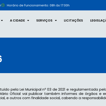
r
Horário de Funcionamento: 08h às 17:00h
A CIDADE
SERVIÇOS
LICITAÇÕES
LEGISLAÇ
6
tituído pela Lei Municipal nº 03 de 2021 e regulamentada pel
 o Diário Oficial vai publicar também informes de órgãos e
l, e outros com finalidade social, cabendo a responsabilid