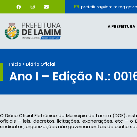
prefeitura@lamim.mg.gov.b
A PREFEITURA
Início > Diário Oficial
Ano I – Edição N.: 001
O Diário Oficial Eletrônico do Município de Lamim (DOE), ins
oficiais – leis, decretos, licitações, exonerações, etc –
sindicatos, organizações não governamentais de cunho socia