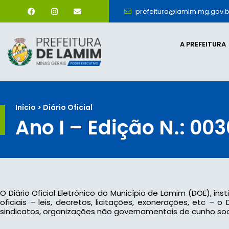
prefeitura@lamim.mg.gov.b
A PREFEITURA
Início > Diário Oficial
Ano I – Edição N.: 003
O Diário Oficial Eletrônico do Município de Lamim (DOE), ins
oficiais – leis, decretos, licitações, exonerações, etc –
sindicatos, organizações não governamentais de cunho socia