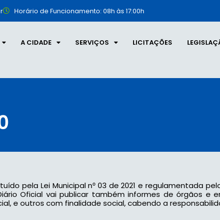
r
Horário de Funcionamento: 08h às 17:00h
A CIDADE
SERVIÇOS
LICITAÇÕES
LEGISLAÇ
0
tituído pela Lei Municipal nº 03 de 2021 e regulamentada pel
 o Diário Oficial vai publicar também informes de órgãos e
l, e outros com finalidade social, cabendo a responsabilid