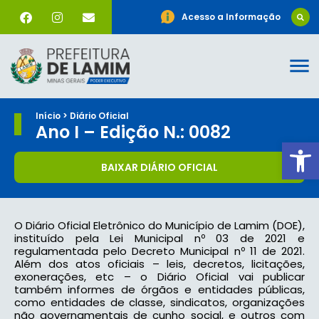
Acesso a Informação
Início > Diário Oficial
Ano I – Edição N.: 0082
Ab
BAIXAR DIÁRIO OFICIAL
O Diário Oficial Eletrônico do Município de Lamim (DOE),
instituído pela Lei Municipal nº 03 de 2021 e
regulamentada pelo Decreto Municipal nº 11 de 2021.
Além dos atos oficiais – leis, decretos, licitações,
exonerações, etc – o Diário Oficial vai publicar
também informes de órgãos e entidades públicas,
como entidades de classe, sindicatos, organizações
não governamentais de cunho social, e outros com