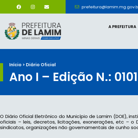
prefeitura@lamim.mg.gov.b
A PREFEITURA
Início > Diário Oficial
Ano I – Edição N.: 0101
O Diário Oficial Eletrônico do Município de Lamim (DOE), ins
oficiais – leis, decretos, licitações, exonerações, etc –
sindicatos, organizações não governamentais de cunho socia