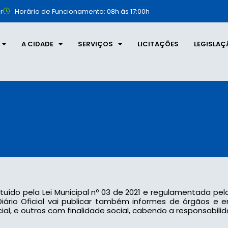
r
Horário de Funcionamento: 08h às 17:00h
A CIDADE
SERVIÇOS
LICITAÇÕES
LEGISLAÇ
tituído pela Lei Municipal nº 03 de 2021 e regulamentada pel
 o Diário Oficial vai publicar também informes de órgãos e
l, e outros com finalidade social, cabendo a responsabilid