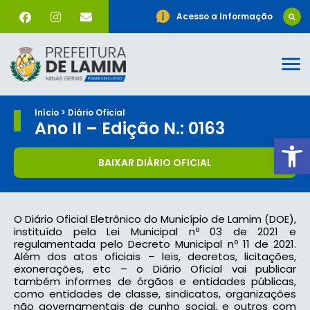
Acesso a Informação
Início > Diário Oficial
Ano II – Edição N.: 0163
Ab
BAIXAR DIÁRIO OFICIAL
O Diário Oficial Eletrônico do Município de Lamim (DOE),
instituído pela Lei Municipal nº 03 de 2021 e
regulamentada pelo Decreto Municipal nº 11 de 2021.
Além dos atos oficiais – leis, decretos, licitações,
exonerações, etc – o Diário Oficial vai publicar
também informes de órgãos e entidades públicas,
como entidades de classe, sindicatos, organizações
não governamentais de cunho social, e outros com