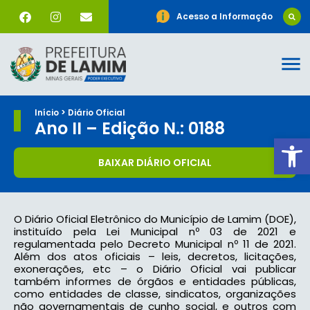
Acesso a Informação
Início > Diário Oficial
Ano II – Edição N.: 0188
Ab
BAIXAR DIÁRIO OFICIAL
O Diário Oficial Eletrônico do Município de Lamim (DOE),
instituído pela Lei Municipal nº 03 de 2021 e
regulamentada pelo Decreto Municipal nº 11 de 2021.
Além dos atos oficiais – leis, decretos, licitações,
exonerações, etc – o Diário Oficial vai publicar
também informes de órgãos e entidades públicas,
como entidades de classe, sindicatos, organizações
não governamentais de cunho social, e outros com