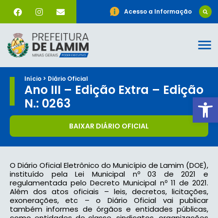
Acesso a Informação
Início > Diário Oficial
Ano III – Edição Extra – Edição
Ab
N.: 0263
BAIXAR DIÁRIO OFICIAL
O Diário Oficial Eletrônico do Município de Lamim (DOE),
instituído pela Lei Municipal nº 03 de 2021 e
regulamentada pelo Decreto Municipal nº 11 de 2021.
Além dos atos oficiais – leis, decretos, licitações,
exonerações, etc – o Diário Oficial vai publicar
também informes de órgãos e entidades públicas,
como entidades de classe, sindicatos, organizações