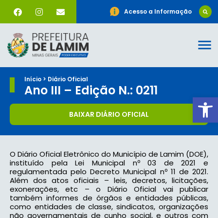
Acesso a Informação
Início > Diário Oficial
Ano III – Edição N.: 0211
Ab
BAIXAR DIÁRIO OFICIAL
O Diário Oficial Eletrônico do Município de Lamim (DOE),
instituído pela Lei Municipal nº 03 de 2021 e
regulamentada pelo Decreto Municipal nº 11 de 2021.
Além dos atos oficiais – leis, decretos, licitações,
exonerações, etc – o Diário Oficial vai publicar
também informes de órgãos e entidades públicas,
como entidades de classe, sindicatos, organizações
não governamentais de cunho social, e outros com