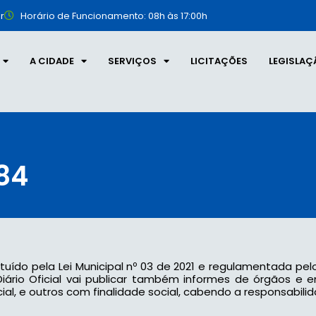
r
Horário de Funcionamento: 08h às 17:00h
A CIDADE
SERVIÇOS
LICITAÇÕES
LEGISLAÇ
284
tituído pela Lei Municipal nº 03 de 2021 e regulamentada pel
 o Diário Oficial vai publicar também informes de órgãos e
l, e outros com finalidade social, cabendo a responsabilid