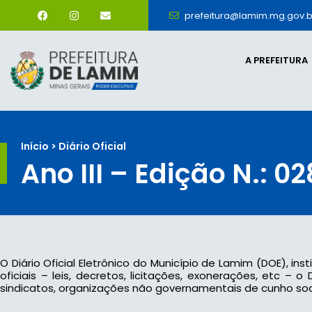
prefeitura@lamim.mg.gov.b
A PREFEITURA
Início > Diário Oficial
Ano III – Edição N.: 0
O Diário Oficial Eletrônico do Município de Lamim (DOE), ins
oficiais – leis, decretos, licitações, exonerações, etc –
sindicatos, organizações não governamentais de cunho socia