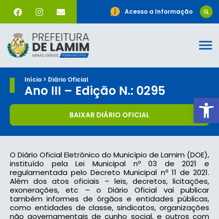
Acesso a Informação
Início > Diário Oficial
Ano III – Edição N.: 0295
Ab
BAIXAR DIÁRIO OFICIAL
O Diário Oficial Eletrônico do Município de Lamim (DOE),
instituído pela Lei Municipal nº 03 de 2021 e
regulamentada pelo Decreto Municipal nº 11 de 2021.
Além dos atos oficiais – leis, decretos, licitações,
exonerações, etc – o Diário Oficial vai publicar
também informes de órgãos e entidades públicas,
como entidades de classe, sindicatos, organizações
não governamentais de cunho social, e outros com