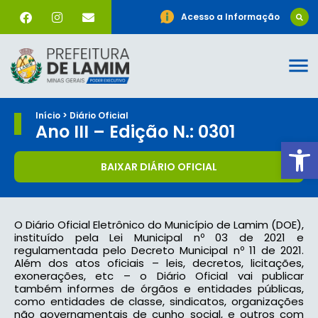
Acesso a Informação
Início > Diário Oficial
Ano III – Edição N.: 0301
Ab
BAIXAR DIÁRIO OFICIAL
O Diário Oficial Eletrônico do Município de Lamim (DOE),
instituído pela Lei Municipal nº 03 de 2021 e
regulamentada pelo Decreto Municipal nº 11 de 2021.
Além dos atos oficiais – leis, decretos, licitações,
exonerações, etc – o Diário Oficial vai publicar
também informes de órgãos e entidades públicas,
como entidades de classe, sindicatos, organizações
não governamentais de cunho social, e outros com