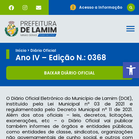
Acesso a Informação
Início > Diário Oficial
Ano IV – Edição N.: 0368
Ab
BAIXAR DIÁRIO OFICIAL
O Diário Oficial Eletrônico do Município de Lamim (DOE),
instituído pela Lei Municipal nº 03 de 2021 e
regulamentada pelo Decreto Municipal nº 11 de 2021.
Além dos atos oficiais – leis, decretos, licitações,
exonerações, etc – o Diário Oficial vai publicar
também informes de órgãos e entidades públicas,
como entidades de classe, sindicatos, organizações
não governamentais de cunho social, e outros com