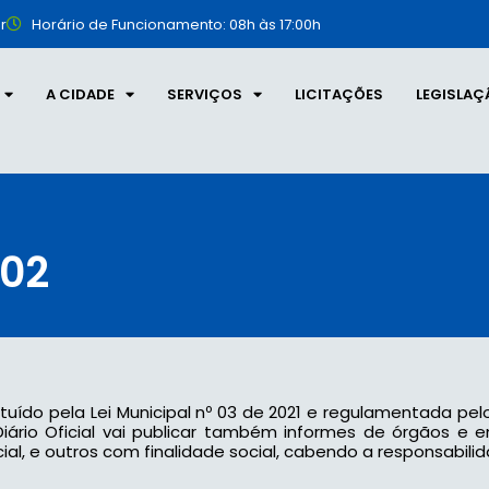
r
Horário de Funcionamento: 08h às 17:00h
A CIDADE
SERVIÇOS
LICITAÇÕES
LEGISLAÇ
402
tituído pela Lei Municipal nº 03 de 2021 e regulamentada pel
 o Diário Oficial vai publicar também informes de órgãos e
l, e outros com finalidade social, cabendo a responsabilid