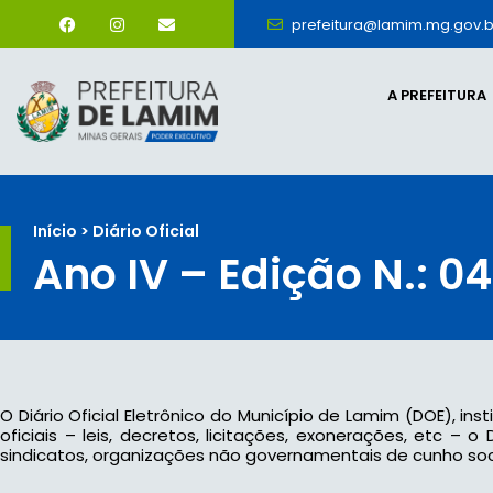
prefeitura@lamim.mg.gov.b
A PREFEITURA
Início > Diário Oficial
Ano IV – Edição N.: 0
O Diário Oficial Eletrônico do Município de Lamim (DOE), ins
oficiais – leis, decretos, licitações, exonerações, etc –
sindicatos, organizações não governamentais de cunho socia