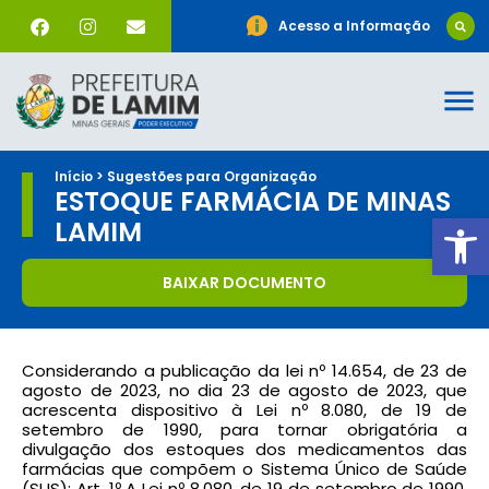
Acesso a Informação
Início > Sugestões para Organização
ESTOQUE FARMÁCIA DE MINAS
Ab
LAMIM
BAIXAR DOCUMENTO
Considerando a publicação da lei nº 14.654, de 23 de
agosto de 2023, no dia 23 de agosto de 2023, que
acrescenta dispositivo à Lei nº 8.080, de 19 de
setembro de 1990, para tornar obrigatória a
divulgação dos estoques dos medicamentos das
farmácias que compõem o Sistema Único de Saúde
(SUS): Art. 1º A Lei nº 8.080, de 19 de setembro de 1990,