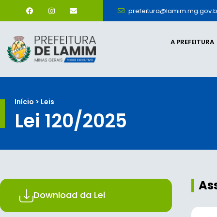
prefeitura@lamim.mg.gov.b
A PREFEITURA
Início > Leis
Lei 120/2025
As
Download da Lei