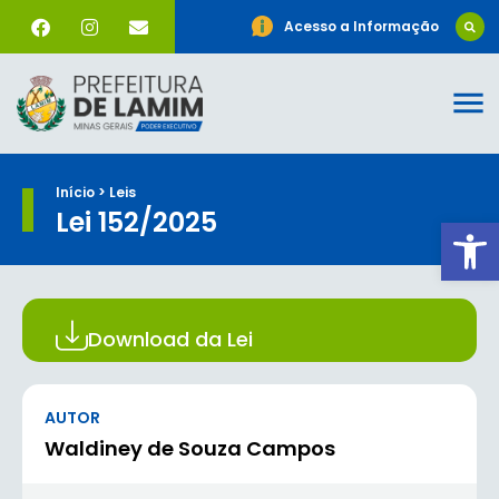
Acesso a Informação
Início > Leis
Lei 152/2025
Ab
Download da Lei
AUTOR
Waldiney de Souza Campos