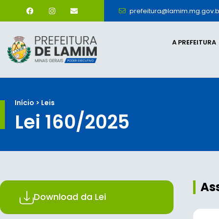
prefeitura@lamim.mg.gov.b
A PREFEITURA
Início > Leis
Lei 160/2025
As
Download da Lei