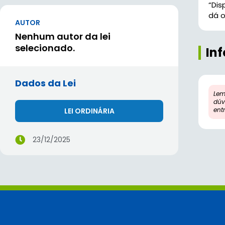
“Di
dá o
AUTOR
Nenhum autor da lei
selecionado.
In
Dados da Lei
Lem
dúv
ent
LEI ORDINÁRIA
23/12/2025