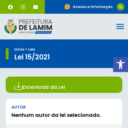
Acesso a Informação
Início > Leis
Lei 15/2021
Ab
Download da Lei
AUTOR
Nenhum autor da lei selecionado.