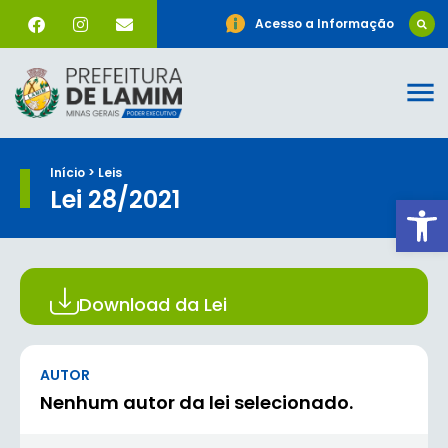
Acesso a Informação
Início > Leis
Lei 28/2021
Ab
Download da Lei
AUTOR
Nenhum autor da lei selecionado.