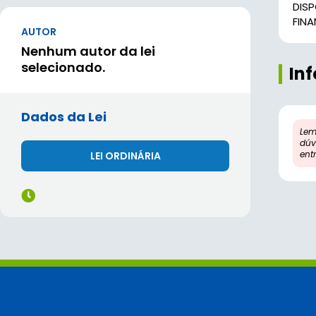
DIS
FINA
AUTOR
Nenhum autor da lei
selecionado.
In
Dados da Lei
Lem
dúv
ent
LEI ORDINÁRIA