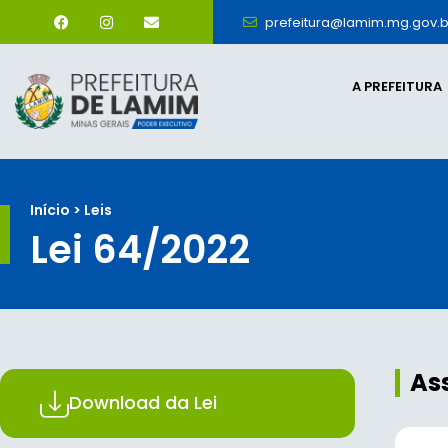
prefeitura@lamim.mg.gov.b
A PREFEITURA
Início > Leis
Lei 64/2022
As
Download da Lei