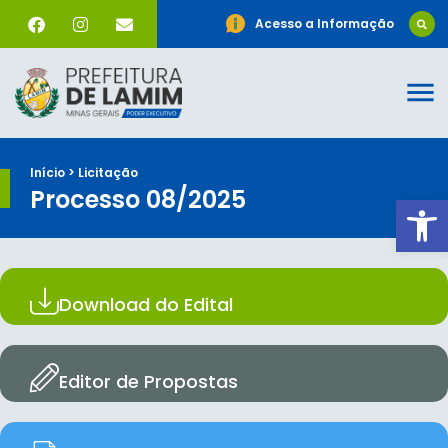
Acesso a Informação
Início > Licitação
Processo 08/2025
Ab
Download do Edital
Editor de Propostas