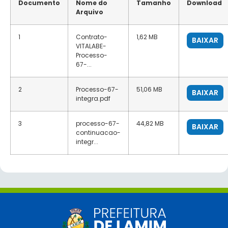
Documento
Nome do
Tamanho
Download
Arquivo
1
Contrato-
1,62 MB
BAIXAR
VITALABE-
Processo-
67-...
2
Processo-67-
51,06 MB
BAIXAR
integra.pdf
3
processo-67-
44,82 MB
BAIXAR
continuacao-
integr...