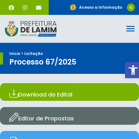
Acesso a Informação
Início > Licitação
Processo 67/2025
Ab
Download do Edital
Editor de Propostas