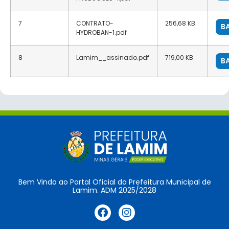
7
CONTRATO-
256,68 KB
B
HYDROBAN-1.pdf
8
Lamim__assinado.pdf
719,00 KB
B
Bem Vindo ao Portal Oficial da Prefeitura Municipal de
Lamim. ADM 2025/2028