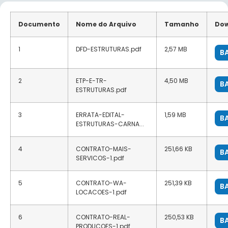
Documento
Nome do Arquivo
Tamanho
Dow
1
DFD-ESTRUTURAS.pdf
2,57 MB
B
2
ETP-E-TR-
4,50 MB
B
ESTRUTURAS.pdf
3
ERRATA-EDITAL-
1,59 MB
B
ESTRUTURAS-CARNA...
4
CONTRATO-MAIS-
251,66 KB
B
SERVICOS-1.pdf
5
CONTRATO-WA-
251,39 KB
B
LOCACOES-1.pdf
6
CONTRATO-REAL-
250,53 KB
B
PRODUCOES-1.pdf