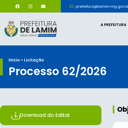
prefeitura@lamim.mg.gov.b
A PREFEITURA
Início > Licitação
Processo 62/2026
Ob
Download do Edital