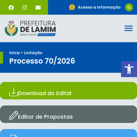
Acesso a Informação
Início > Licitação
Processo 70/2026
Ab
Download do Edital
Editor de Propostas