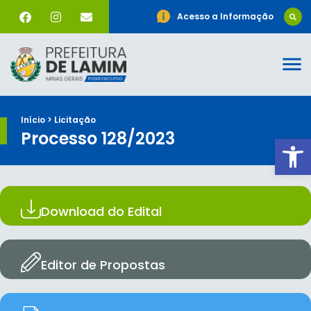
Acesso a Informação
Início > Licitação
Processo 128/2023
Ab
Download do Edital
Editor de Propostas