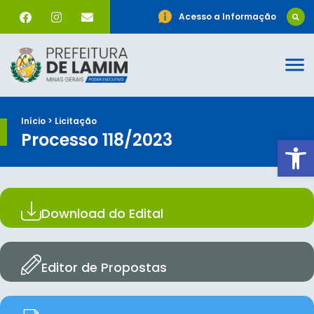
Acesso a Informação
Início > Licitação
Processo 118/2023
Ab
Download do Edital
Editor de Propostas