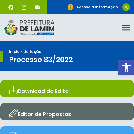
Acesso a Informação
Início > Licitação
Processo 83/2022
Ab
Download do Edital
Editor de Propostas