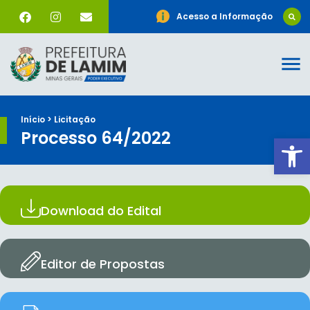
Acesso a Informação
Início > Licitação
Processo 64/2022
Ab
Download do Edital
Editor de Propostas