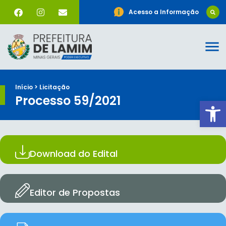
Acesso a Informação
Início > Licitação
Processo 59/2021
Ab
Download do Edital
Editor de Propostas