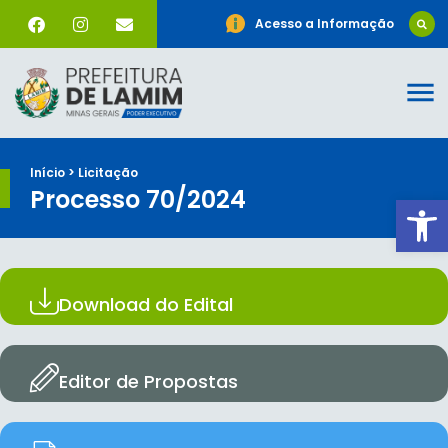
Acesso a Informação
Início > Licitação
Processo 70/2024
Ab
Download do Edital
Editor de Propostas