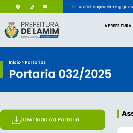
prefeitura@lamim.mg.gov.b
A PREFEITURA
Início > Portarias
Portaria 032/2025
As
Download da Portaria