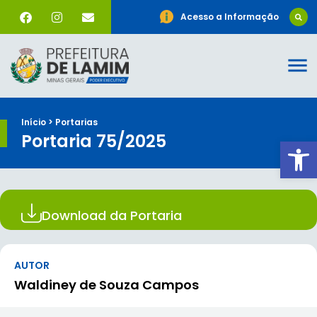
Acesso a Informação
Início > Portarias
Portaria 75/2025
Ab
Download da Portaria
AUTOR
Waldiney de Souza Campos