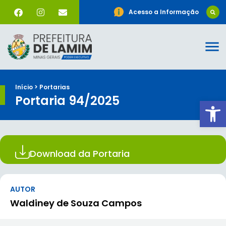
Acesso a Informação
Início > Portarias
Portaria 94/2025
Ab
Download da Portaria
AUTOR
Waldiney de Souza Campos